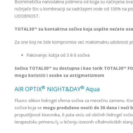
Biomimetička nanovlakna polimera od koga su načinjena ova 
rožnjače što u kombinaciji sa sadržajem vode od 100% na p
UDOBNOST.
TOTAL30™ su kontaktna sočiva koja uopšte nećete ose
Za one koji ne žele kompromise već maksimalnu udobnost pri
Pakovanje: kutija od 3 ili 6 sočiva
Sočiva TOTAL30™ su dostupna i kao torik TOTAL30™ FO
mogu koristiti i osobe sa astigmatizmom
®
®
AIR OPTIX
NIGHT&DAY
Aqua
Fluoro silikon hidrogel sferna sočiva za mesečnu zamenu. Kori
sočiva koja se
mogu produženo nositi do 30 dana i noći 
propustljivost kiseonika, 6 puta veću od običnih hidrogel sočiv
terapeutsku primenu tj. u lečenju izvesnih oftalmoloških stanja