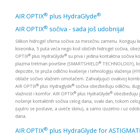
®
®
AIR OPTIX
plus HydraGlyde
®
AIR OPTIX
sočiva - sada još udobnija!
Silikon hidrogel sferna sočiva za mesečnu zamenu. Koriguju kr
kiseonika, 5 puta veća nego kod običnih hidrogel sočiva, obez
®
®
OPTIX
plus HydraGlyde
su prva i jedina kontaktna sočiva k
®
plazma tretman površine (SMARTSHIELD
TECHNOLOGY), koja
depozite, te pruža odlično kvašenje i tehnologiju vlaženja 
oblaže sočivo vlažnim omotačem. Zahvaljujući ovakvoj kombina
®
®
AIR OPTIX
plus Hydraglyde
sočiva obezbeđuju odličnu, dugo
®
®
vlažnost i komfor. AIR OPTIX
plus HydraGlyde
obezbeđuju ja
nošenje kontaktnih sočiva celog dana, svaki dan, tokom cel
(ujutro se postave, a uveče skinu), a samo izuzetno i uz od
dana.
®
AIR OPTIX
plus HydraGlyde for ASTIGMA