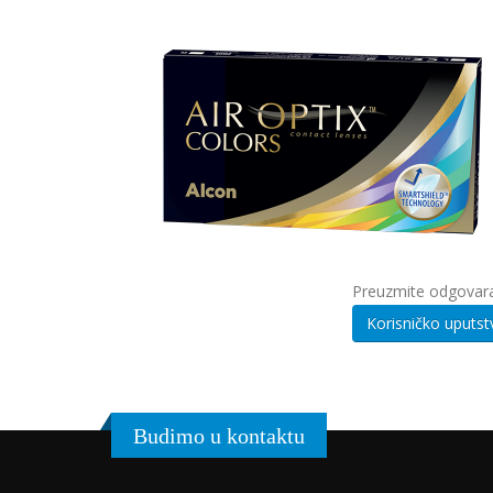
Preuzmite odgovara
Budimo u kontaktu