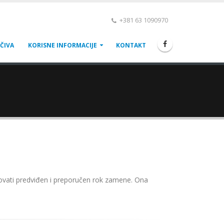
+381 63 1090970
ČIVA
KORISNE INFORMACIJE
KONTAKT
vati predviđen i preporučen rok zamene. Ona