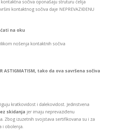
kontaktna sočiva oponašaju struturu ćelija
ovršini kontaktnog sočiva daje NEPREVAZIĐENU
ćati na oku
likom nošenja kontaktnih sočiva
R ASTIGMATISM, tako da ova savršena sočiva
guju kratkovidost i dalekovidost. Jedinstvena
bez skidanja
jer imaju neprevaziđenu
a. Zbog izuzetnih svojstava sertifikovana su i za
 i obolenja.