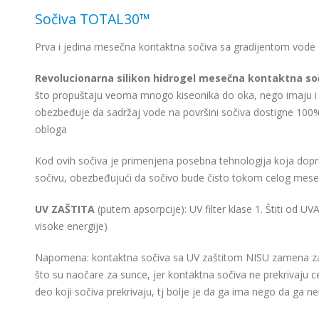
Sočiva TOTAL30™
Prva i jedina mesečna kontaktna sočiva sa gradijentom vode
Revolucionarna silikon hidrogel mesečna kontaktna s
što propuštaju veoma mnogo kiseonika do oka, nego imaju i 
obezbeđuje da sadržaj vode na površini sočiva dostigne 100%,
obloga
Kod ovih sočiva je primenjena posebna tehnologija koja doprin
sočivu, obezbeđujući da sočivo bude čisto tokom celog mese
UV ZAŠTITA
(putem apsorpcije): UV filter klase 1. Štiti od UVA
visoke energije)
Napomena: kontaktna sočiva sa UV zaštitom NISU zamena za 
što su naočare za sunce, jer kontaktna sočiva ne prekrivaju celo
deo koji sočiva prekrivaju, tj bolje je da ga ima nego da ga 