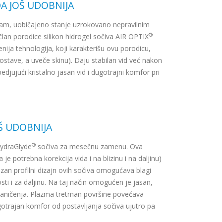
DA JOŠ UDOBNIJA
am, uobičajeno stanje uzrokovano nepravilnim
®
član porodice silikon hidrogel sočiva AIR OPTIX
enija tehnologija, koji karakterišu ovu porodicu,
tave, a uveče skinu). Daju stabilan vid već nakon
djujući kristalno jasan vid i dugotrajni komfor pri
Š UDOBNIJA
®
ydraGlyde
sočiva za mesečnu zamenu. Ova
 potrebna korekcija vida i na blizinu i na daljinu)
cizan profilni dizajn ovih sočiva omogućava blagi
sti i za daljinu. Na taj način omogućen je jasan,
raničenja. Plazma tretman površine povećava
otrajan komfor od postavljanja sočiva ujutro pa