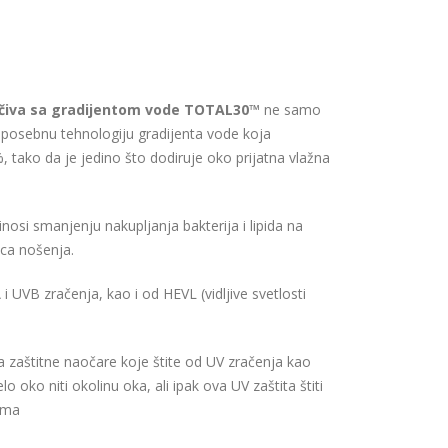
očiva sa gradijentom vode TOTAL30™
ne samo
posebnu tehnologiju gradijenta vode koja
 tako da je jedino što dodiruje oko prijatna vlažna
osi smanjenju nakupljanja bakterija i lipida na
ca nošenja.
 i UVB zračenja, kao i od HEVL (vidljive svetlosti
zaštitne naočare koje štite od UV zračenja kao
 oko niti okolinu oka, ali ipak ova UV zaštita štiti
nema