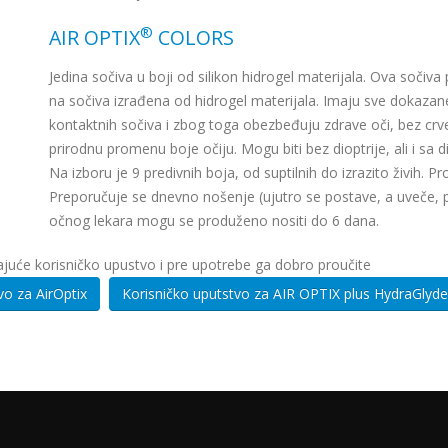
®
AIR OPTIX
COLORS
Jedina sočiva u boji od silikon hidrogel materijala. Ova sočiv
na sočiva izrađena od hidrogel materijala. Imaju sve dokaza
kontaktnih sočiva i zbog toga obezbeđuju zdrave oči, bez crv
prirodnu promenu boje očiju. Mogu biti bez dioptrije, ali i sa d
Na izboru je 9 predivnih boja, od suptilnih do izrazito živih. 
Preporučuje se dnevno nošenje (ujutro se postave, a uveče, p
očnog lekara mogu se produženo nositi do 6 dana.
juće korisničko upustvo i pre upotrebe ga dobro proučite
Korisničko uputstvo za AirOptix
Korisničko uputstvo za AIR OPTIX plus HydraGlyde