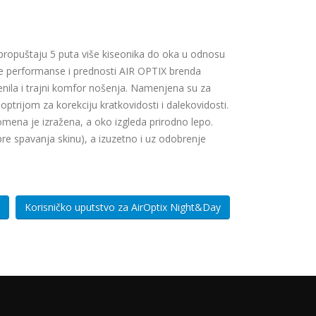
a propuštaju 5 puta više kiseonika do oka u odnosu
ne performanse i prednosti AIR OPTIX brenda
enila i trajni komfor nošenja. Namenjena su za
ioptrijom za korekciju kratkovidosti i dalekovidosti.
Promena je izražena, a oko izgleda prirodno lepo.
re spavanja skinu), a izuzetno i uz odobrenje
Korisničko uputstvo za AirOptix Night&Day