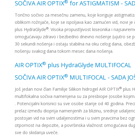
®
SOČIVA AIR OPTIX
for ASTIGMATISM - SA
Torično sočivo za mesečnu zamenu, koje koriguje astigmatiz
oblikom rožnjače, koje se ispoljava kao zamućen vid, novi je 
®
plus HydraGlyde
. Visoka propustljivost kiseonika i najsavrem
omogućavaju zdravo i bezbedno dnevno nošenje (ujutro se pos
30 sekundi nošenja i ostaju stabilna na oku celog dana, obezbe
nošenju svakog dana tokom mesec dana nošenja.
®
AIR OPTIX
plus HydraGlyde MULTIFOCAL
®
SOČIVA AIR OPTIX
MULTIFOCAL - SADA JO
®
Još jedan novi član Familije Silikon hidrogel AIR OPTIX
plus H
multifokalna sočiva namenjena su za presbiope (osobe kojima je
. Potencijalni korisnici su sve osobe starije od 40 godina. Pre
prelaz između dioprija namenjenih za blizinu, srednje udaljeno
postojan vid na svim udaljenostima i u svim pravcima bez og
otpornost na depozite, a površinska vlažnost omogućava dug
sve do skidanja uveče.