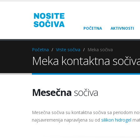
POČETNA
AKTIVNOSTI
Početna
Vrste sočiva
Meka sočiva
Meka kontaktna sočiv
Mesečna
sočiva
Mesečna sočiva su kontaktna sočiva sa periodom no
najsavremenija napravljena su od
silikon hidrogel
mate