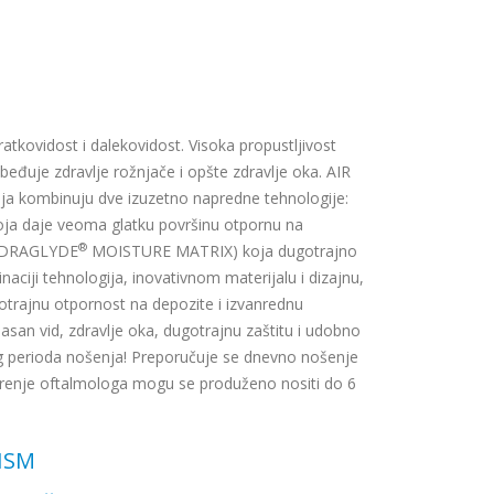
atkovidost i dalekovidost. Visoka propustljivost
beđuje zdravlje rožnjače i opšte zdravlje oka. AIR
oja kombinuju dve izuzetno napredne tehnologije:
 daje veoma glatku površinu otpornu na
®
(HYDRAGLYDE
MOISTURE MATRIX) koja dugotrajno
ciji tehnologija, inovativnom materijalu i dizajnu,
trajnu otpornost na depozite i izvanrednu
san vid, zdravlje oka, dugotrajnu zaštitu i udobno
og perioda nošenja! Preporučuje se dnevno nošenje
obrenje oftalmologa mogu se produženo nositi do 6
TISM