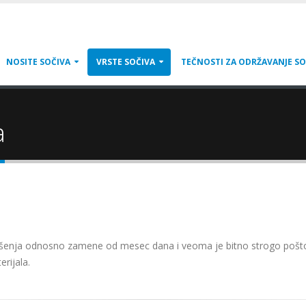
NOSITE SOČIVA
VRSTE SOČIVA
TEČNOSTI ZA ODRŽAVANJE SO
a
šenja odnosno zamene od mesec dana i veoma je bitno strogo pošto
rijala.